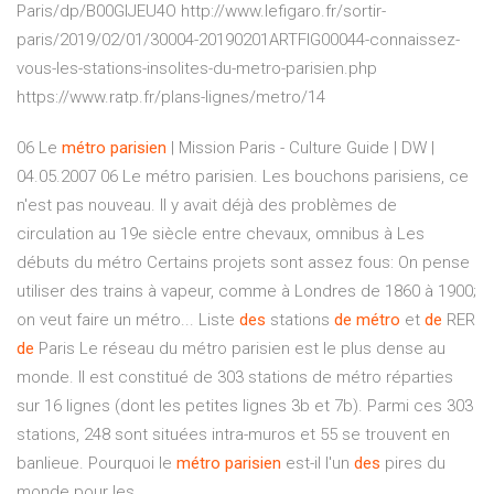
Paris/dp/B00GIJEU4O http://www.lefigaro.fr/sortir-
paris/2019/02/01/30004-20190201ARTFIG00044-connaissez-
vous-les-stations-insolites-du-metro-parisien.php
https://www.ratp.fr/plans-lignes/metro/14
06 Le
métro
parisien
| Mission Paris - Culture Guide | DW |
04.05.2007 06 Le métro parisien. Les bouchons parisiens, ce
n'est pas nouveau. Il y avait déjà des problèmes de
circulation au 19e siècle entre chevaux, omnibus à Les
débuts du métro Certains projets sont assez fous: On pense
utiliser des trains à vapeur, comme à Londres de 1860 à 1900;
on veut faire un métro... Liste
des
stations
de
métro
et
de
RER
de
Paris Le réseau du métro parisien est le plus dense au
monde. Il est constitué de 303 stations de métro réparties
sur 16 lignes (dont les petites lignes 3b et 7b). Parmi ces 303
stations, 248 sont situées intra-muros et 55 se trouvent en
banlieue. Pourquoi le
métro
parisien
est-il l'un
des
pires du
monde pour les...