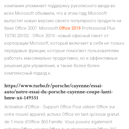
компания упоминает поддержку рукописного ввода во
всех.Microsoft объявила, что в этом году Microsoft
выпустит новую версию своего популярного продукта на
базе Office 2007. Microsoft
Office
2019
Professional Plus
10730.20102… Office 2019 - новый офисный пакет от
корпорации Microsoft, который включает в себя не только
передовые функции, которые помогают пользователям
работать максимально продуктивно, но и эффективные
решения для управления, а также более более
комплексный подход к...
https://www.turbo.fr/porsche/cayenne/essai-
auto/notre-essai-du-porsche-cayenne-coupe-lanti-
bmw-x6-149551
Activation d’Office - Support Office Pour utiliser Office sur
votre nouvel appareil, activez Office en tant qu’essai gratuit
de 1 mois d’Office 365 Famille. Vous pouvez également