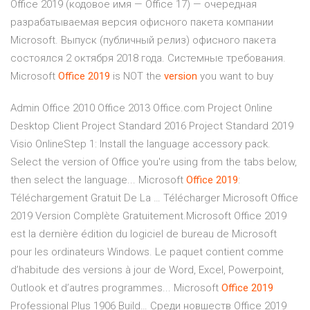
Office 2019 (кодовое имя — Office 17) — очередная
разрабатываемая версия офисного пакета компании
Microsoft. Выпуск (публичный релиз) офисного пакетa
состоялся 2 октября 2018 года. Системные требования.
Microsoft
Office
2019
is NOT the
version
you want to buy
Admin Office 2010 Office 2013 Office.com Project Online
Desktop Client Project Standard 2016 Project Standard 2019
Visio OnlineStep 1: Install the language accessory pack.
Select the version of Office you're using from the tabs below,
then select the language... Microsoft
Office
2019
:
Téléchargement Gratuit De La … Télécharger Microsoft Office
2019 Version Complète Gratuitement.Microsoft Office 2019
est la dernière édition du logiciel de bureau de Microsoft
pour les ordinateurs Windows. Le paquet contient comme
d’habitude des versions à jour de Word, Excel, Powerpoint,
Outlook et d’autres programmes... Microsoft
Office
2019
Professional Plus 1906 Build… Среди новшеств Office 2019